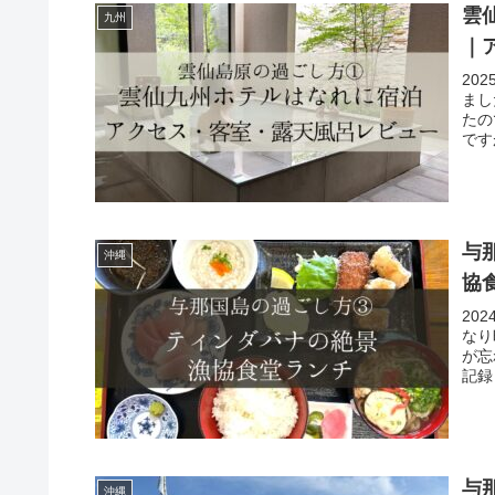
雲
九州
｜
20
まし
たの
です
与
沖縄
協
20
なり
が忘
記録
与
沖縄