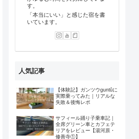
す。
「本当にいい」と感じた宿を書
いています。
人気記事
【体験記】ガンツウguntûに
実際乗ってみた｜リアルな
失敗＆後悔レポ
サフィール踊り子乗車記｜
全席グリーン車とカフェテ
リアをレビュー【湯河原・
修善寺①】