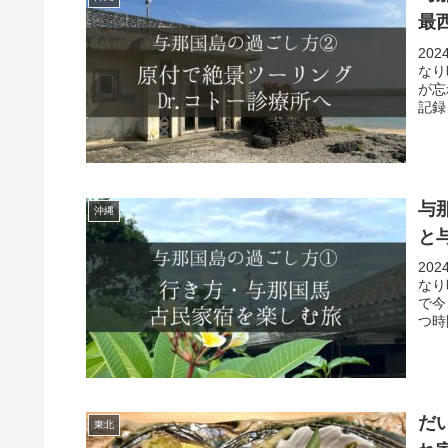
最
20
なり
が忘
記録
与
沖縄
と
20
なり
で今
つ時
だ
東北