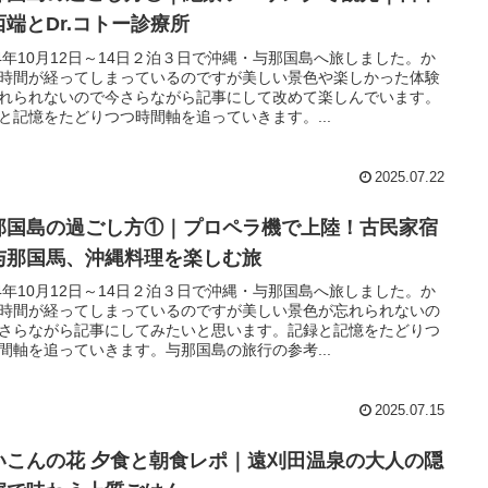
西端とDr.コトー診療所
24年10月12日～14日２泊３日で沖縄・与那国島へ旅しました。か
時間が経ってしまっているのですが美しい景色や楽しかった体験
れられないので今さらながら記事にして改めて楽しんでいます。
と記憶をたどりつつ時間軸を追っていきます。...
2025.07.22
那国島の過ごし方①｜プロペラ機で上陸！古民家宿
与那国馬、沖縄料理を楽しむ旅
24年10月12日～14日２泊３日で沖縄・与那国島へ旅しました。か
時間が経ってしまっているのですが美しい景色が忘れられないの
さらながら記事にしてみたいと思います。記録と記憶をたどりつ
間軸を追っていきます。与那国島の旅行の参考...
2025.07.15
いこんの花 夕食と朝食レポ｜遠刈田温泉の大人の隠