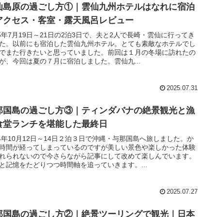
仙島原の過ごし方①｜雲仙九州ホテルはなれに宿泊
アクセス・客室・露天風呂レビュー
25年7月19日～21日の2泊3日で、夫と2人で長崎・雲仙に行ってき
た。以前にも宿泊した雲仙九州ホテル。とても素敵なホテルでし
でまた行きたいと思っていました。前回は１月の冬場に訪れたの
が、今回は夏の７月に宿泊しました。雲仙九...
2025.07.31
那国島の過ごし方③｜ティンダバナの絶景観光と漁
食堂ランチを堪能した最終日
24年10月12日～14日２泊３日で沖縄・与那国島へ旅しました。か
時間が経ってしまっているのですが美しい景色や楽しかった体験
れられないので今さらながら記事にして改めて楽しんでいます。
と記憶をたどりつつ時間軸を追っていきます。...
2025.07.27
那国島の過ごし方②｜絶景ツーリングで観光｜日本