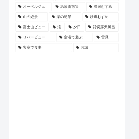
オーベルジュ
温泉街散策
温泉むすめ
山の絶景
湖の絶景
鉄道むすめ
富士山ビュー
滝
夕日
貸切露天風呂
リバービュー
空港で遊ぶ
雪見
客室で食事
お城