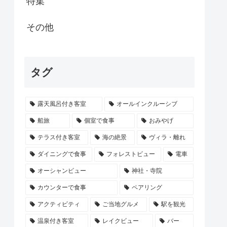
特集
その他
タグ
露天風呂付き客室
オールインクルーシブ
船旅
個室で食事
おみやげ
テラス付き客室
海の絶景
ヴィラ・離れ
ダイニングで食事
フォレストビュー
電車
オーシャンビュー
神社・寺院
カウンターで食事
ペアリング
アクティビティ
ご当地グルメ
駅を観光
温泉付き客室
レイクビュー
バー