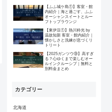
【ふふ城ケ島①】客室・館
内紹介｜海と過ごす、ふふ
オーシャンスイートとルー
フトップラウンジ
【東伊豆①】熱川粋光 by
温故知新 客室・館内紹介｜
懐かしさと洗練が息づくリ
トリート
【2025ガンツウ⑨】高すぎ
る？心ゆくまで楽しむオー
ルインクルーシブ｜無料と
別料金まとめ
カテゴリー
北海道