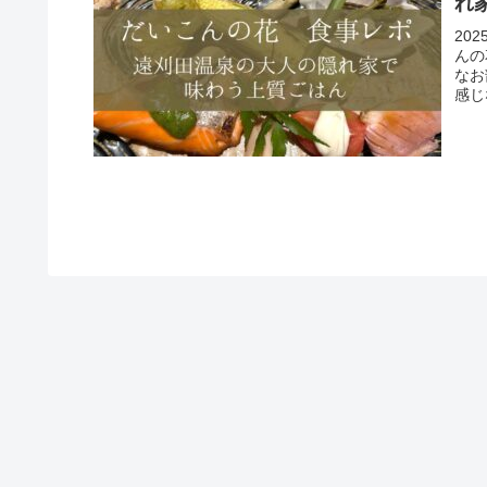
れ
20
んの
なお
感じ