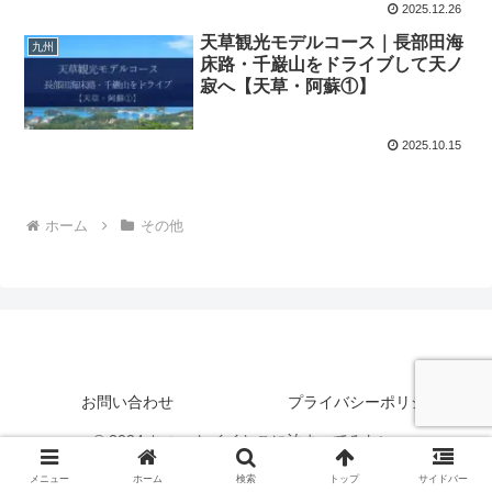
2025.12.26
天草観光モデルコース｜長部田海
九州
床路・千巌山をドライブして天ノ
寂へ【天草・阿蘇①】
2025.10.15
ホーム
その他
お問い合わせ
プライバシーポリシー
© 2024 ちょっとイイとこに泊まってみたい.
メニュー
ホーム
検索
トップ
サイドバー