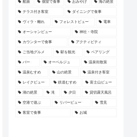
船旅
個室で食事
おみやげ
海の絶景
テラス付き客室
ダイニングで食事
ヴィラ・離れ
フォレストビュー
電車
オーシャンビュー
神社・寺院
カウンターで食事
アクティビティ
ご当地グルメ
駅を観光
ペアリング
バー
オーベルジュ
温泉街散策
温泉むすめ
山の絶景
温泉付き客室
レイクビュー
鉄道むすめ
富士山ビュー
湖の絶景
滝
夕日
貸切露天風呂
空港で遊ぶ
リバービュー
雪見
客室で食事
お城