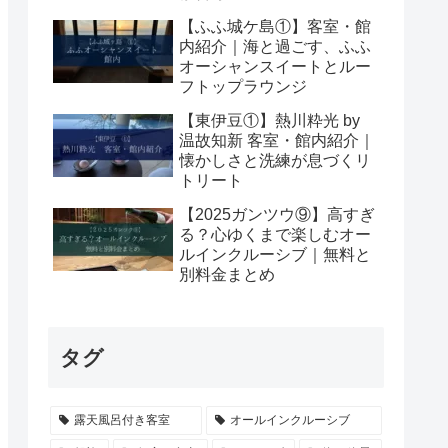
【ふふ城ケ島①】客室・館
内紹介｜海と過ごす、ふふ
オーシャンスイートとルー
フトップラウンジ
【東伊豆①】熱川粋光 by
温故知新 客室・館内紹介｜
懐かしさと洗練が息づくリ
トリート
【2025ガンツウ⑨】高すぎ
る？心ゆくまで楽しむオー
ルインクルーシブ｜無料と
別料金まとめ
タグ
露天風呂付き客室
オールインクルーシブ