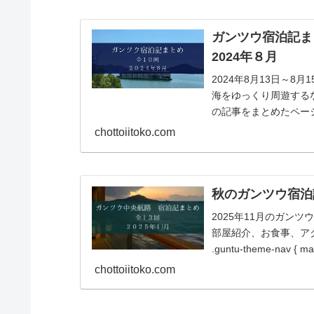
ガンツウ宿泊記ま
2024年８月
2024年8月13日～
海をゆっくり周遊する
の記事をまとめたペー
をどうぞ第1...
chottoiitoko.com
秋のガンツウ宿泊記
2025年11月のガン
部屋紹介、お食事、ア
.guntu-theme-nav { mar
chottoiitoko.com