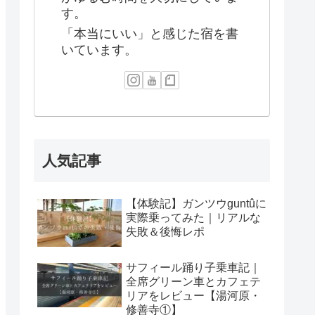
す。
「本当にいい」と感じた宿を書
いています。
人気記事
【体験記】ガンツウguntûに
実際乗ってみた｜リアルな
失敗＆後悔レポ
サフィール踊り子乗車記｜
全席グリーン車とカフェテ
リアをレビュー【湯河原・
修善寺①】