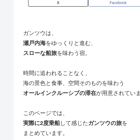
X
Facebook
ガンツウは、
瀬戸内海
をゆっくりと進む、
スローな船旅
を味わう宿。
時間に追われることなく、
海の景色と食事、空間そのものを味わう
オールインクルーシブの滞在
が用意されてい
このページでは、
実際に2度乗船
して感じた
ガンツウの旅
を
まとめています。