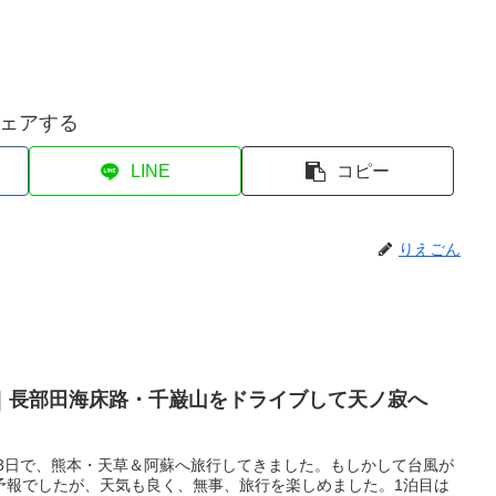
ェアする
LINE
コピー
りえごん
｜長部田海床路・千巌山をドライブして天ノ寂へ
の2泊3日で、熊本・天草＆阿蘇へ旅行してきました。もしかして台風が
予報でしたが、天気も良く、無事、旅行を楽しめました。1泊目は