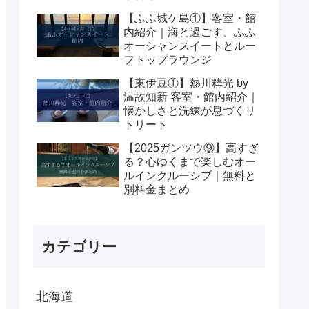
【ふふ城ケ島①】客室・館
内紹介｜海と過ごす、ふふ
オーシャンスイートとルー
フトップラウンジ
【東伊豆①】熱川粋光 by
温故知新 客室・館内紹介｜
懐かしさと洗練が息づくリ
トリート
【2025ガンツウ⑨】高すぎ
る？心ゆくまで楽しむオー
ルインクルーシブ｜無料と
別料金まとめ
カテゴリー
北海道