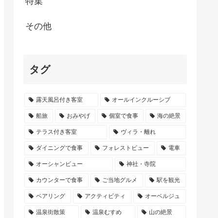
特集
その他
タグ
露天風呂付き客室
オールインクルーシブ
船旅
おみやげ
個室で食事
海の絶景
テラス付き客室
ヴィラ・離れ
ダイニングで食事
フォレストビュー
電車
オーシャンビュー
神社・寺院
カウンターで食事
ご当地グルメ
駅を観光
ペアリング
アクティビティ
オーベルジュ
温泉街散策
温泉むすめ
山の絶景