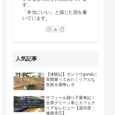
す。
「本当にいい」と感じた宿を書
いています。
人気記事
【体験記】ガンツウguntûに
実際乗ってみた｜リアルな
失敗＆後悔レポ
サフィール踊り子乗車記｜
全席グリーン車とカフェテ
リアをレビュー【湯河原・
修善寺①】