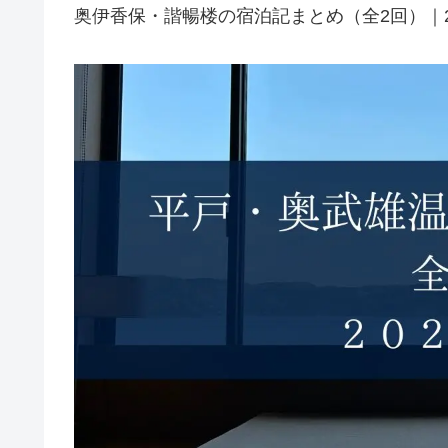
奥伊香保・諧暢楼の宿泊記まとめ（全2回）｜2