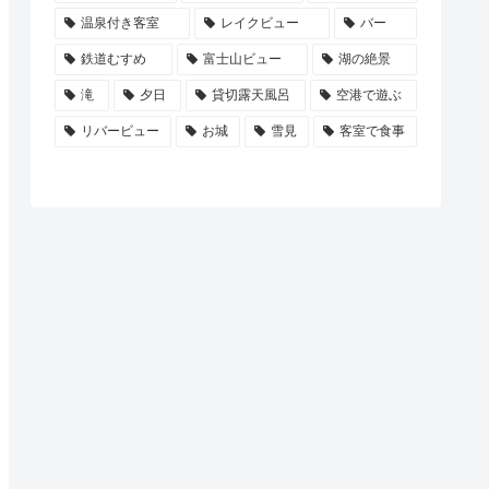
温泉付き客室
レイクビュー
バー
鉄道むすめ
富士山ビュー
湖の絶景
滝
夕日
貸切露天風呂
空港で遊ぶ
リバービュー
お城
雪見
客室で食事