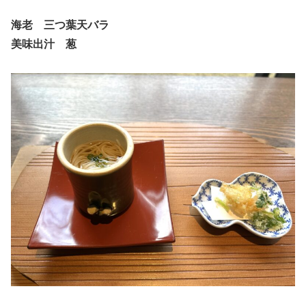
海老 三つ葉天バラ
美味出汁 葱