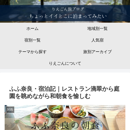
ホーム
地域別一覧
宿別一覧
人気宿
テーマから探す
旅別アーカイブ
りえごんについて
ふふ奈良・宿泊記｜レストラン滴翠から庭
園を眺めながら和朝食を愉しむ
関西