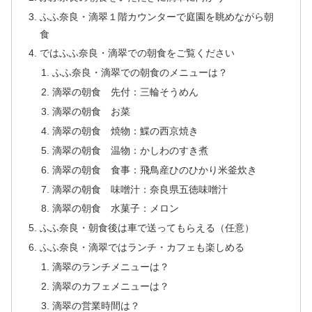
ふふ奈良・滴翠１階カウンターで庭園を眺めながら朝
食
ではふふ奈良・滴翠での朝食をご覧ください
ふふ奈良・滴翠での朝食のメニューは？
滴翠の朝食 先付：三輪そうめん
滴翠の朝食 お菜
滴翠の朝食 焼物：鰈の西京焼き
滴翠の朝食 温物：かしわのすき煮
滴翠の朝食 食事：飛鳥産ひのひかり米釜炊き
滴翠の朝食 味噌汁：奈良県五徳味噌汁
滴翠の朝食 水菓子：メロン
ふふ奈良・朝食後は車で送ってもらえる（任意）
ふふ奈良・滴翠ではランチ・カフェも楽しめる
滴翠のランチメニューは？
滴翠のカフェメニューは？
滴翠の営業時間は？