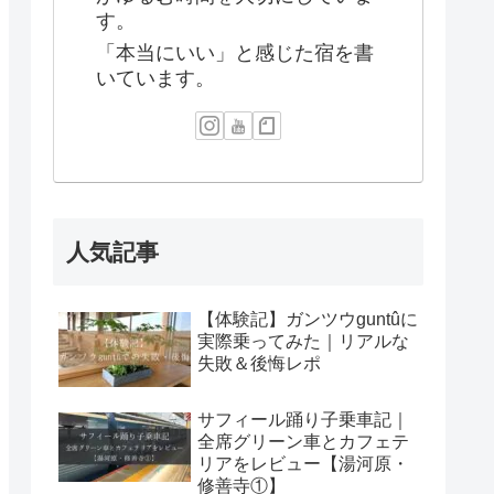
す。
「本当にいい」と感じた宿を書
いています。
人気記事
【体験記】ガンツウguntûに
実際乗ってみた｜リアルな
失敗＆後悔レポ
サフィール踊り子乗車記｜
全席グリーン車とカフェテ
リアをレビュー【湯河原・
修善寺①】