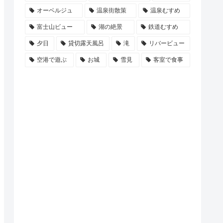
オーベルジュ
温泉街散策
温泉むすめ
富士山ビュー
湖の絶景
鉄道むすめ
夕日
貸切露天風呂
滝
リバービュー
空港で遊ぶ
お城
雪見
客室で食事