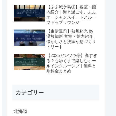
【ふふ城ケ島①】客室・館
内紹介｜海と過ごす、ふふ
オーシャンスイートとルー
フトップラウンジ
【東伊豆①】熱川粋光 by
温故知新 客室・館内紹介｜
懐かしさと洗練が息づくリ
トリート
【2025ガンツウ⑨】高すぎ
る？心ゆくまで楽しむオー
ルインクルーシブ｜無料と
別料金まとめ
カテゴリー
北海道