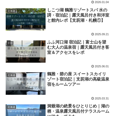
2026.01.04
しこつ湖 鶴雅リゾートスパ 水の
北海道
謌・宿泊記｜露天風呂付き和洋室
と館内レポ【支笏湖・札幌①】
2025.09.21
ふふ河口湖 宿泊記｜富士山を望
中部
む大人の温泉宿｜露天風呂付き客
室＆アクセスをレポ
2025.06.01
鶴雅・碧の座 スイートスカイリ
北海道
ゾート宿泊記｜支笏湖の高級温泉
宿をルームツアー
2025.03.31
洞爺湖の絶景をひとりじめ｜湖の
北海道
栖・温泉露天風呂付テラスルーム