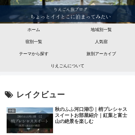
ホーム
地域別一覧
宿別一覧
人気宿
テーマから探す
旅別アーカイブ
りえごんについて
レイクビュー
秋のふふ河口湖①｜梢プレシャス
中部
スイートお部屋紹介｜紅葉と富士
山の絶景を楽しむ