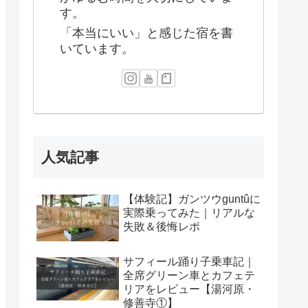
す。
「本当にいい」と感じた宿を書
いています。
人気記事
【体験記】ガンツウguntûに
実際乗ってみた｜リアルな
失敗＆後悔レポ
サフィール踊り子乗車記｜
全席グリーン車とカフェテ
リアをレビュー【湯河原・
修善寺①】