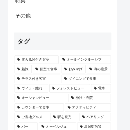
特集
その他
タグ
露天風呂付き客室
オールインクルーシブ
船旅
個室で食事
おみやげ
海の絶景
テラス付き客室
ダイニングで食事
ヴィラ・離れ
フォレストビュー
電車
オーシャンビュー
神社・寺院
カウンターで食事
アクティビティ
ご当地グルメ
駅を観光
ペアリング
バー
オーベルジュ
温泉街散策