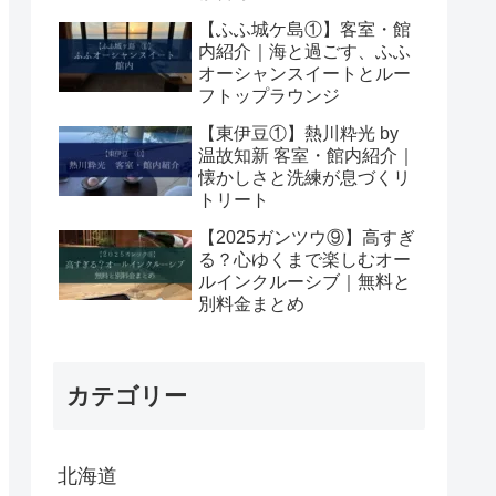
【ふふ城ケ島①】客室・館
内紹介｜海と過ごす、ふふ
オーシャンスイートとルー
フトップラウンジ
【東伊豆①】熱川粋光 by
温故知新 客室・館内紹介｜
懐かしさと洗練が息づくリ
トリート
【2025ガンツウ⑨】高すぎ
る？心ゆくまで楽しむオー
ルインクルーシブ｜無料と
別料金まとめ
カテゴリー
北海道