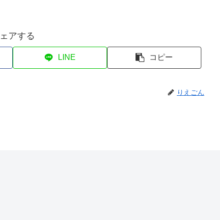
ェアする
LINE
コピー
りえごん