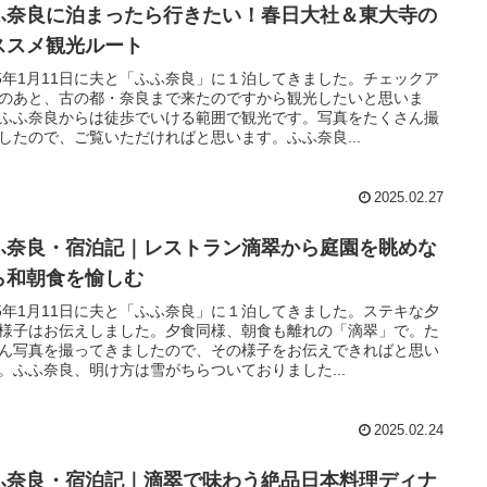
ふ奈良に泊まったら行きたい！春日大社＆東大寺の
ススメ観光ルート
25年1月11日に夫と「ふふ奈良」に１泊してきました。チェックア
のあと、古の都・奈良まで来たのですから観光したいと思いま
ふふ奈良からは徒歩でいける範囲で観光です。写真をたくさん撮
したので、ご覧いただければと思います。ふふ奈良...
2025.02.27
ふ奈良・宿泊記｜レストラン滴翠から庭園を眺めな
ら和朝食を愉しむ
25年1月11日に夫と「ふふ奈良」に１泊してきました。ステキな夕
様子はお伝えしました。夕食同様、朝食も離れの「滴翠」で。た
ん写真を撮ってきましたので、その様子をお伝えできればと思い
。ふふ奈良、明け方は雪がちらついておりました...
2025.02.24
ふ奈良・宿泊記｜滴翠で味わう絶品日本料理ディナ