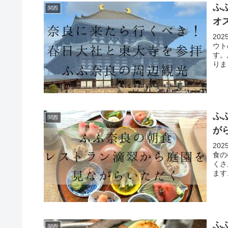
ふ
関西
オ
20
ウト
す。
りま
ふ
関西
が
20
食の
くさ
ます
ふ
関西