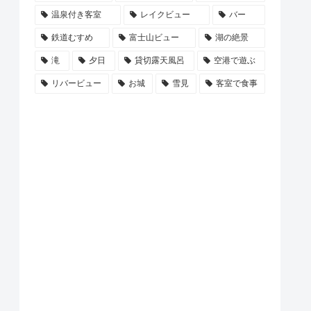
温泉付き客室
レイクビュー
バー
鉄道むすめ
富士山ビュー
湖の絶景
滝
夕日
貸切露天風呂
空港で遊ぶ
リバービュー
お城
雪見
客室で食事