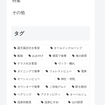
特集
その他
タグ
露天風呂付き客室
オールインクルーシブ
船旅
おみやげ
個室で食事
海の絶景
テラス付き客室
ヴィラ・離れ
ダイニングで食事
フォレストビュー
電車
オーシャンビュー
神社・寺院
カウンターで食事
ご当地グルメ
駅を観光
ペアリング
アクティビティ
オーベルジュ
温泉街散策
温泉むすめ
山の絶景