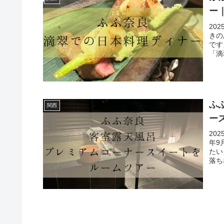
ー
20
きの
です
「滴
ふ
関西
ー
20
年9
たい
落ち