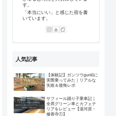
す。
「本当にいい」と感じた宿を書
いています。
人気記事
【体験記】ガンツウguntûに
実際乗ってみた｜リアルな
失敗＆後悔レポ
サフィール踊り子乗車記｜
全席グリーン車とカフェテ
リアをレビュー【湯河原・
修善寺①】