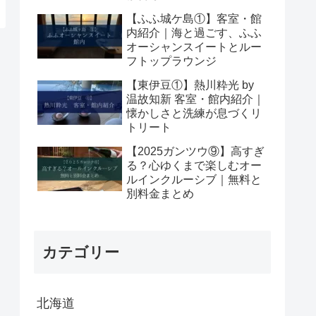
【ふふ城ケ島①】客室・館
内紹介｜海と過ごす、ふふ
オーシャンスイートとルー
フトップラウンジ
【東伊豆①】熱川粋光 by
温故知新 客室・館内紹介｜
懐かしさと洗練が息づくリ
トリート
【2025ガンツウ⑨】高すぎ
る？心ゆくまで楽しむオー
ルインクルーシブ｜無料と
別料金まとめ
カテゴリー
北海道