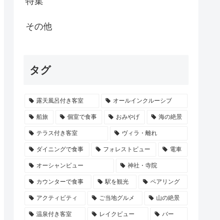
特集
その他
タグ
露天風呂付き客室
オールインクルーシブ
船旅
個室で食事
おみやげ
海の絶景
テラス付き客室
ヴィラ・離れ
ダイニングで食事
フォレストビュー
電車
オーシャンビュー
神社・寺院
カウンターで食事
駅を観光
ペアリング
アクティビティ
ご当地グルメ
山の絶景
温泉付き客室
レイクビュー
バー