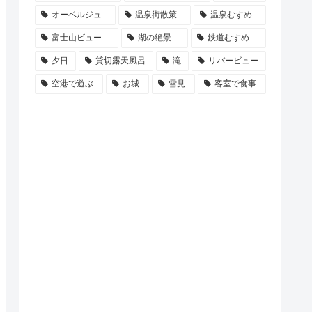
オーベルジュ
温泉街散策
温泉むすめ
富士山ビュー
湖の絶景
鉄道むすめ
夕日
貸切露天風呂
滝
リバービュー
空港で遊ぶ
お城
雪見
客室で食事