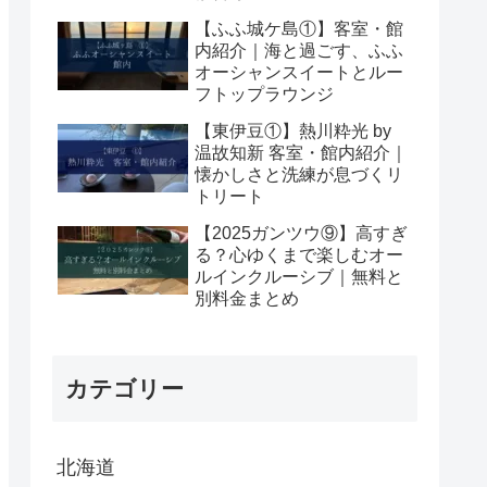
【ふふ城ケ島①】客室・館
内紹介｜海と過ごす、ふふ
オーシャンスイートとルー
フトップラウンジ
【東伊豆①】熱川粋光 by
温故知新 客室・館内紹介｜
懐かしさと洗練が息づくリ
トリート
【2025ガンツウ⑨】高すぎ
る？心ゆくまで楽しむオー
ルインクルーシブ｜無料と
別料金まとめ
カテゴリー
北海道