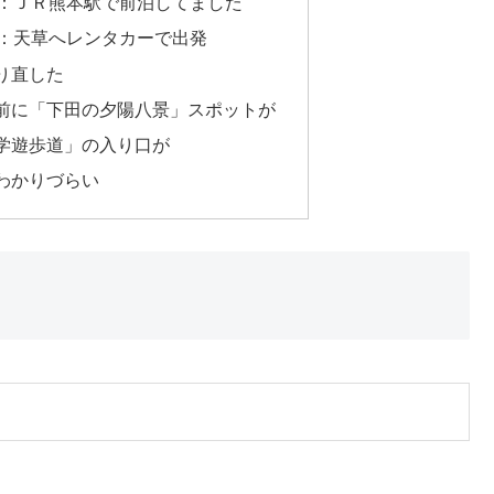
金）：ＪＲ熊本駅で前泊してました
土）：天草へレンタカーで出発
り直した
前に「下田の夕陽八景」スポットが
学遊歩道」の入り口が
わかりづらい