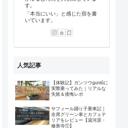
す。
「本当にいい」と感じた宿を書
いています。
人気記事
【体験記】ガンツウguntûに
実際乗ってみた｜リアルな
失敗＆後悔レポ
サフィール踊り子乗車記｜
全席グリーン車とカフェテ
リアをレビュー【湯河原・
修善寺①】