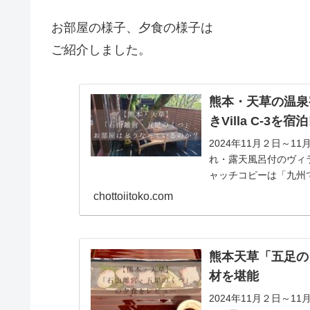
お部屋の様子、夕食の様子は
ご紹介しました。
熊本・天草の温泉
きVilla C-3を
2024年11月２日～
れ・露天風呂付のヴィ
ャッチコピーは「九州
された瞬間、他...
chottoiitoko.com
熊本天草「五足の
材を堪能
2024年11月２日～