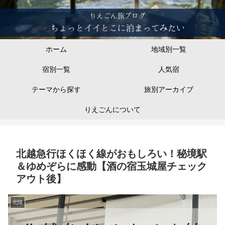
ホーム
地域別一覧
宿別一覧
人気宿
テーマから探す
旅別アーカイブ
りえごんについて
北越急行ほくほく線がおもしろい！秘境駅
＆ゆめぞらに感動【酒の宿玉城屋チェック
アウト後】
北陸