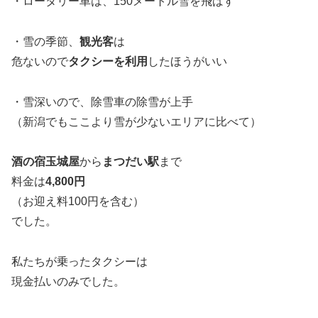
・ロータリー車は、150メートル雪を飛ばす
・雪の季節、
観光客
は
危ないので
タクシーを利用
したほうがいい
・雪深いので、除雪車の除雪が上手
（新潟でもここより雪が少ないエリアに比べて）
酒の宿玉城屋
から
まつだい駅
まで
料金は
4,800円
（お迎え料100円を含む）
でした。
私たちが乗ったタクシーは
現金払いのみでした。