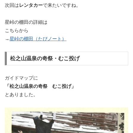
次回は
レンタカー
で来たいですね。
星峠の棚田の詳細は
こちらから
→
星峠の棚田（たびノート）
松之山温泉の奇祭・むこ投げ
ガイドマップに
「松之山温泉の奇祭 むこ投げ」
とありました。