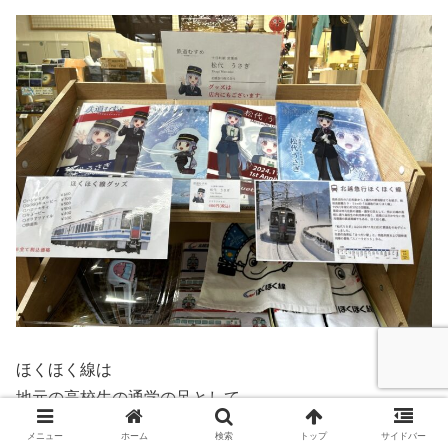
ほくほく線は
地元の高校生の通学の足として
利用されているとのこと。
メニュー
ホーム
検索
トップ
サイドバー