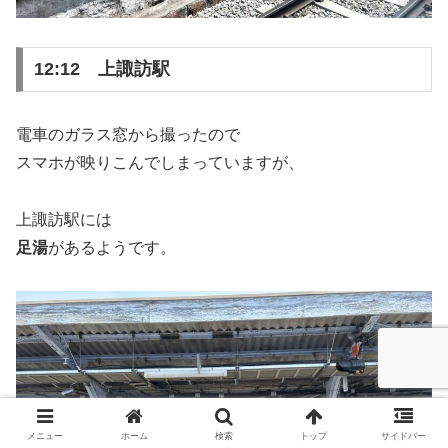
12:12 上諏訪駅
電車のガラス窓から撮ったので
スマホが映りこんでしまっていますが、
上諏訪駅には
足湯
があるようです。
メニュー
ホーム
検索
トップ
サイドバー