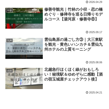
2026.04.29
修善寺観光｜竹林の小径・恋の橋
中部
めぐり・修禅寺を巡る日帰りモデ
ルコース【湯河原・修善寺⑧】
2025.09.17
雲仙島原の過ごし方③｜大三東駅
九州
を観光・黄色いハンカチ＆雲仙九
州ホテルの上質モーニング
2025.08.06
北越急行ほくほく線がおもしろ
北陸
い！秘境駅＆ゆめぞらに感動【酒
の宿玉城屋チェックアウト後】
2025.04.21