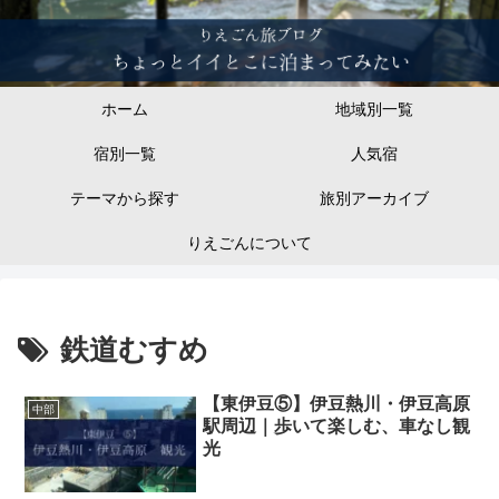
ホーム
地域別一覧
宿別一覧
人気宿
テーマから探す
旅別アーカイブ
りえごんについて
鉄道むすめ
【東伊豆⑤】伊豆熱川・伊豆高原
中部
駅周辺｜歩いて楽しむ、車なし観
光