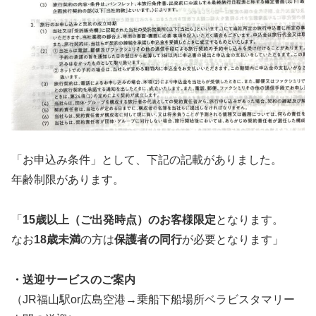
「お申込み条件」として、下記の記載がありました。
年齢制限があります。
「
15歳以上（ご出発時点）のお客様限定
となります。
なお
18歳未満
の方は
保護者の同行
が必要となります」
・送迎サービスのご案内
（JR福山駅or広島空港→乗船下船場所ベラビスタマリー