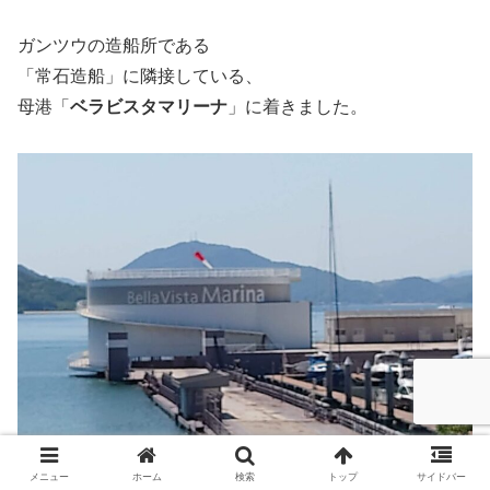
ガンツウの造船所である
「常石造船」に隣接している、
母港「
ベラビスタマリーナ
」に着きました。
メニュー
ホーム
検索
トップ
サイドバー